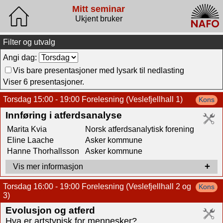
Mitt seminar
Ukjent bruker
Filter og utvalg
Angi dag:
Vis bare presentasjoner med lysark til nedlasting
Viser 6 presentasjoner.
Torsdag 15:00 - 19:00 Forelesning (Veslefjellhall 1)
Kons
Innføring i atferdsanalyse
Marita Kvia
Norsk atferdsanalytisk forening
Eline Laache
Asker kommune
Hanne Thorhallsson
Asker kommune
Sammendrag:
Torsdag 16:00 - 19:00 Forelesning (Veslefjellhall 2 og
Kons
3)
I likhet med andre forståelses- og praksisformer har også
Evolusjon og atferd
atferdsanalysen sitt eget begrepsapparat. For å kunne
Hva er artstypisk for mennesker?
utvikle faget teoretisk og praktisk har vi behov for et fagspråk